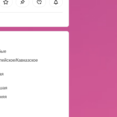
бые
пейское/Кавказское
ая
шая
няя