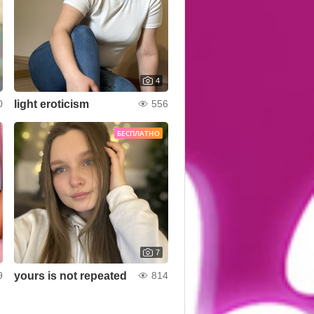
4
light eroticism
0
556
БЕСПЛАТНО
7
yours is not repeated
9
814