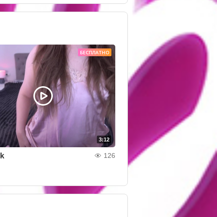
БЕСПЛАТНО
3:12
nk
126