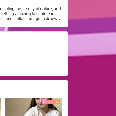
preciating the beauty of nature, and
omething amazing to capture in
teresting people make my life rich
believe true intimacy is built on
БЕСПЛАТНО