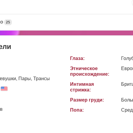
ЕО
25
ели
Глаза:
Голу
Этническое
Евро
происхождение:
евушки, Пары, Трансы
Интимная
Брит
стрижка:
Размер груди:
Боль
ов
Попа:
Сред