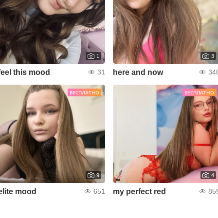
1
3
feel this mood
here and now
31
34
БЕСПЛАТНО
БЕСПЛАТНО
9
4
elite mood
my perfect red
651
85