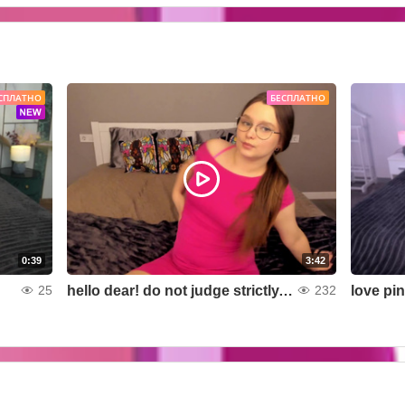
СПЛАТНО
БЕСПЛАТНО
0:39
3:42
hello dear! do not judge strictly, but it seems better without a bra?
love pi
25
232