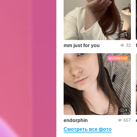
4
mm just for you
32
БЕСПЛАТНО
8
endorphin
657
Смотреть все фото