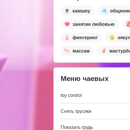
камшоу
общени
занятие любовью
фингеринг
эяку
массаж
мастурб
Меню чаевых
toy control
Снять трусики
Показать грудь