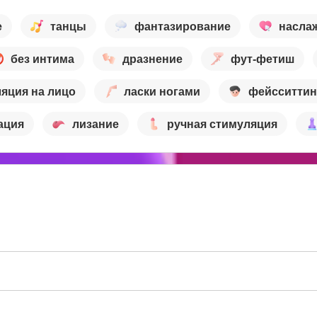
е
танцы
фантазирование
насла
без интима
дразнение
фут-фетиш
ляция на лицо
ласки ногами
фейсситтин
ация
лизание
ручная стимуляция