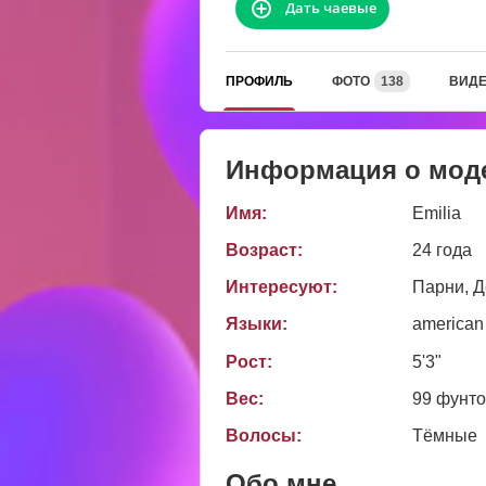
Дать чаевые
ПРОФИЛЬ
ФОТО
138
ВИД
Информация о мод
Имя:
Emilia
Возраст:
24 года
Интересуют:
Парни, Д
Языки:
american
Рост:
5'3"
Вес:
99 фунт
Волосы:
Тёмные
Обо мне