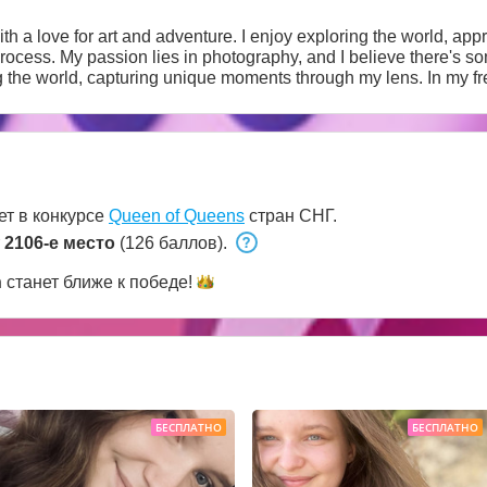
 with a love for art and adventure. I enjoy exploring the world, ap
process. My passion lies in photography, and I believe there's s
agination. Candid conversations, cultural events, and meeting in
s are crucial values for me. In the intimate sphere, mutual respect and
ng a comfortable atmosphere where each partner feels special. I 
ctions.
ет в конкурсе
Queen of Queens
стран СНГ.
т
2106-е место
(126 баллов).
h
станет ближе к
победе!
БЕСПЛАТНО
БЕСПЛАТНО