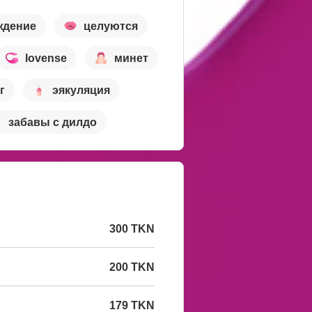
ждение
целуются
lovense
минет
г
эякуляция
забавы с дилдо
300 TKN
200 TKN
179 TKN